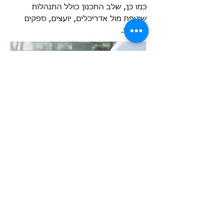
כמו כן, שלב התכנון כולל התנהלות
שוטפת מול אדריכלים,
יועצים, ספקים
ורשויות.
​הקמה, ליווי ופיקוח
​אנו במשרד מאמינים, כי ליווי ופיקוח דומים
מאוד
לתהליכים שמניעים מסעדה.
תוצאה שלמה מושגת ע"י הקפדה, דיוק
ושמירה על "כוונת המשורר", מהמטבח
ועד
לצלחת שמקבל האורח.
כך גם במהלך תכנון המטבח- כשמגיע